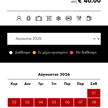
€
40.00
από
Διαθέσιμο
Εν μέρει κρατημένο
Μη διαθέσιμο
Αύγουστος 2026
Κυρ
Δευ
Τρι
Τετ
Πεμ
Παρ
Σαβ
01
02
03
04
05
06
07
08