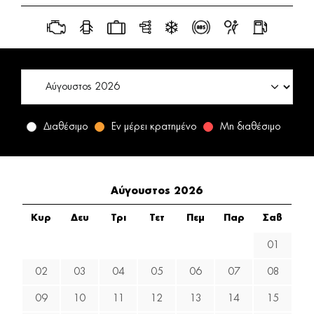
Διαθέσιμο
Εν μέρει κρατημένο
Μη διαθέσιμο
Αύγουστος 2026
Κυρ
Δευ
Τρι
Τετ
Πεμ
Παρ
Σαβ
01
02
03
04
05
06
07
08
09
10
11
12
13
14
15