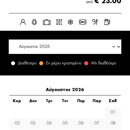
€
23.00
από
Διαθέσιμο
Εν μέρει κρατημένο
Μη διαθέσιμο
Αύγουστος 2026
Κυρ
Δευ
Τρι
Τετ
Πεμ
Παρ
Σαβ
01
02
03
04
05
06
07
08