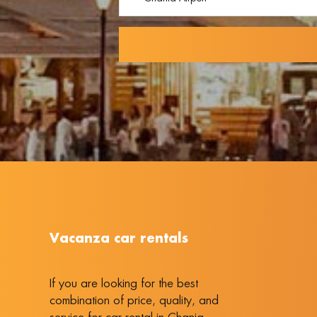
Vacanza car rentals
If you are looking for the best
combination of price, quality, and