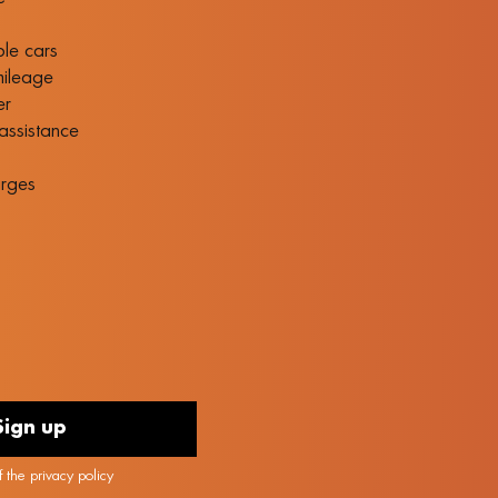
ble cars
mileage
er
assistance
p
rges
 the privacy policy