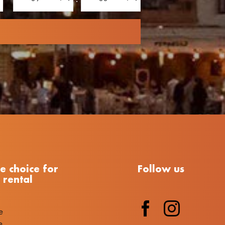
le choice for
Follow us
 rental
e
e