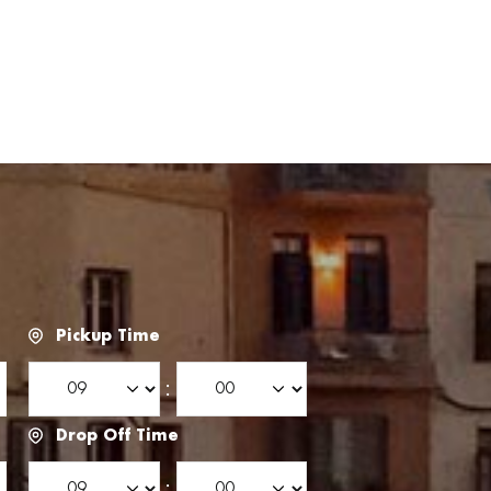
Pickup Time
:
Drop Off Time
: