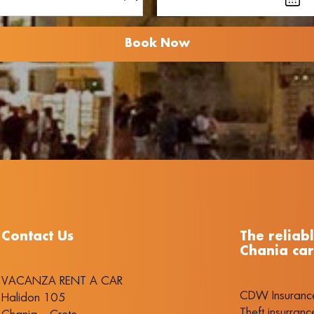
Contact Us
The reliab
Chania car
VACANZA RENT A CAR
CDW Insuranc
Halidon 105
Theft insurranc