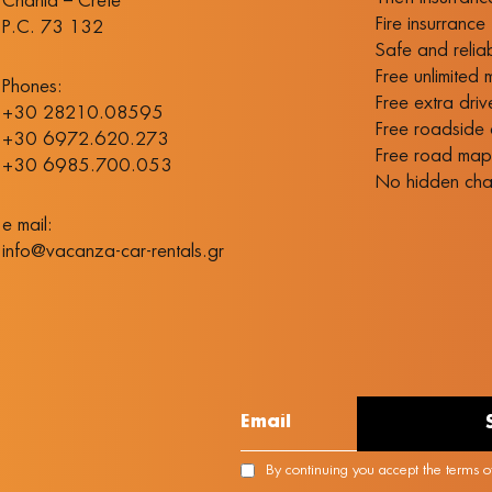
Chania – Crete
Fire insurrance
P.C. 73 132
Safe and relia
Free unlimited 
Phones:
Free extra driv
+30 28210.08595
Free roadside 
+30 6972.620.273
Free road ma
+30 6985.700.053
No hidden cha
e mail:
info@vacanza-car-rentals.gr
By continuing you accept the terms of